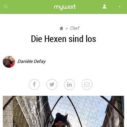
1
month
free
Clerf
Die Hexen sind los
Danièle Defay