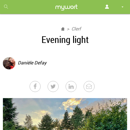
1
month
free
Clerf
Evening light
Danièle Defay