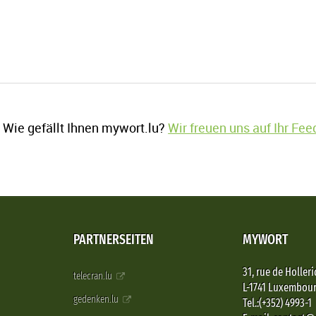
Wie gefällt Ihnen mywort.lu?
Wir freuen uns auf Ihr Fe
PARTNERSEITEN
MYWORT
31, rue de Holleri
telecran.lu
L-1741 Luxembou
gedenken.lu
Tel.:(+352) 4993-1