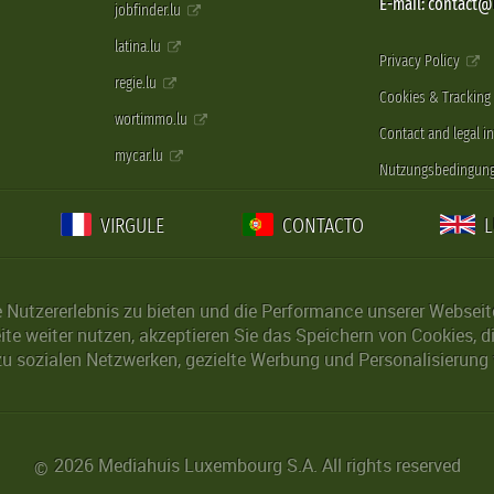
E-mail: contact
jobfinder.lu
latina.lu
Privacy Policy
regie.lu
Cookies & Tracking
wortimmo.lu
Contact and legal i
mycar.lu
Nutzungsbedingun
VIRGULE
CONTACTO
Nutzererlebnis zu bieten und die Performance unserer Webseite 
ite weiter nutzen, akzeptieren Sie das Speichern von Cookies, 
u sozialen Netzwerken, gezielte Werbung und Personalisierung 
2026 Mediahuis Luxembourg S.A. All rights reserved
©