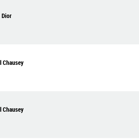
 Dior
el Chausey
el Chausey