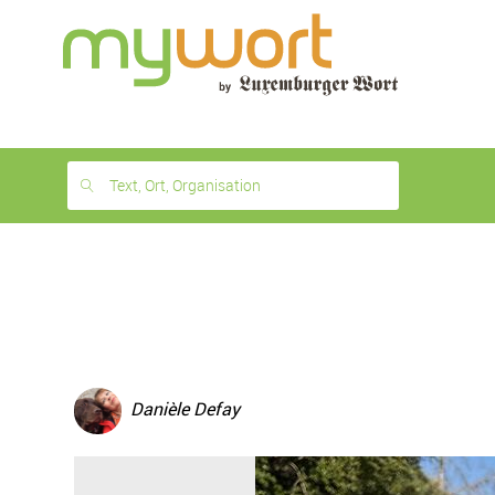
1
month
free
Text, Ort, Organisation
Danièle Defay