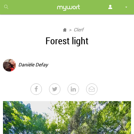
1
month
free
Clerf
Forest light
Danièle Defay