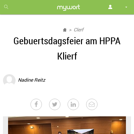
1
month
free
Clerf
Gebuertsdagsfeier am HPPA
Klierf
Nadine Reitz