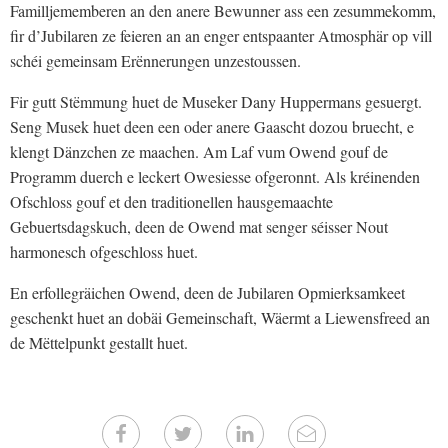
Familljememberen an den anere Bewunner ass een zesummekomm,
fir d’Jubilaren ze feieren an an enger entspaanter Atmosphär op vill
schéi gemeinsam Erënnerungen unzestoussen.
Fir gutt Stëmmung huet de Museker Dany Huppermans gesuergt.
Seng Musek huet deen een oder anere Gaascht dozou bruecht, e
klengt Dänzchen ze maachen. Am Laf vum Owend gouf de
Programm duerch e leckert Owesiesse ofgeronnt. Als kréinenden
Ofschloss gouf et den traditionellen hausgemaachte
Gebuertsdagskuch, deen de Owend mat senger séisser Nout
harmonesch ofgeschloss huet.
En erfollegräichen Owend, deen de Jubilaren Opmierksamkeet
geschenkt huet an dobäi Gemeinschaft, Wäermt a Liewensfreed an
de Mëttelpunkt gestallt huet.