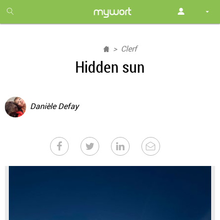
1
month
free
Clerf
Hidden sun
Danièle Defay