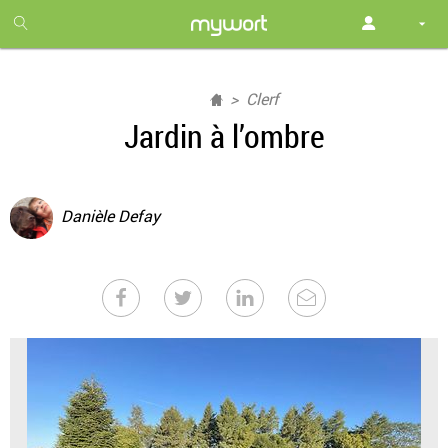
1
month
free
Clerf
Jardin à l’ombre
Danièle Defay