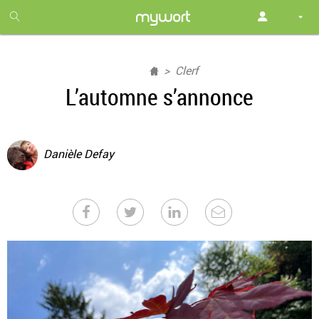
1
month
free
Clerf
L’automne s’annonce
Danièle Defay