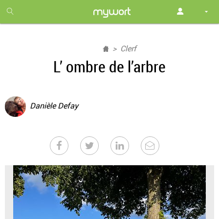
1
month
free
Clerf
L’ ombre de l’arbre
Danièle Defay