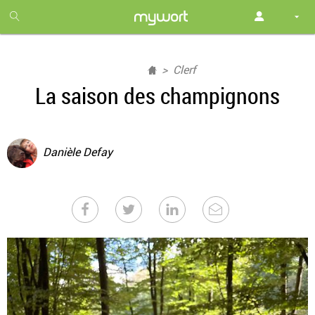
1
month
free
Clerf
La saison des champignons
Danièle Defay