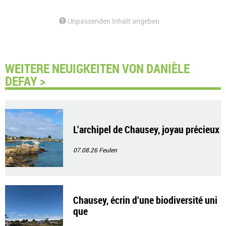
Unpassenden Inhalt angeben
WEITERE NEUIGKEITEN VON DANIÈLE
DEFAY >
L‘archipel de Chausey, joyau précieux
07.08.26
Feulen
Chausey, écrin d‘une biodiversité uni
que