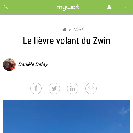
1
month
free
Clerf
Le lièvre volant du Zwin
Danièle Defay