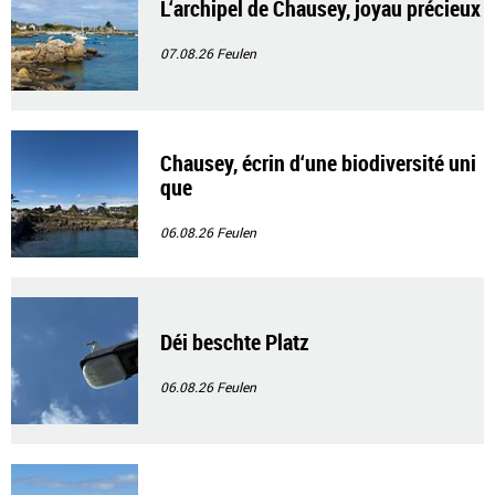
L‘archipel de Chausey, joyau précieux
07.08.26
Feulen
Chausey, écrin d‘une biodiversité uni
que
06.08.26
Feulen
Déi beschte Platz
06.08.26
Feulen