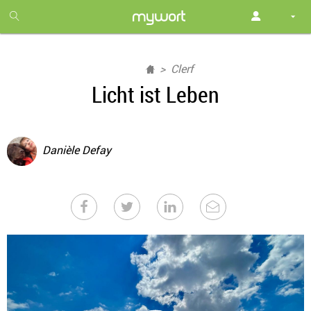
1
month
free
Clerf
Licht ist Leben
Danièle Defay