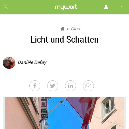
1
month
free
Clerf
Licht und Schatten
Danièle Defay