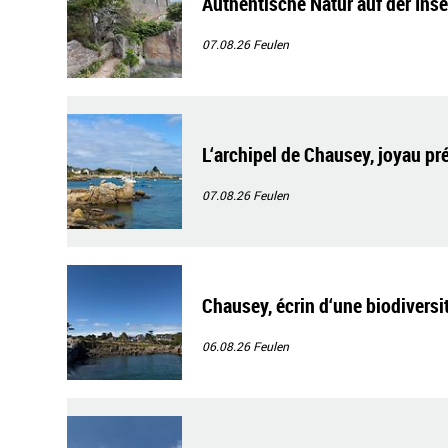
Authentische Natur auf der Ins
07.08.26
Feulen
L‘archipel de Chausey, joyau pr
07.08.26
Feulen
Chausey, écrin d‘une biodiversi
06.08.26
Feulen