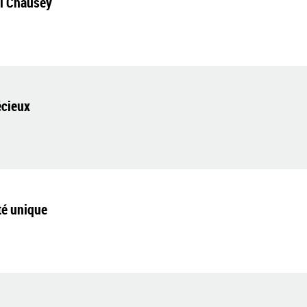
el Chausey
écieux
té unique