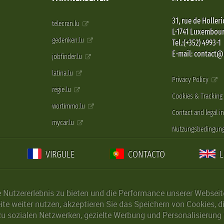
31, rue de Holleri
telecran.lu
L-1741 Luxembou
gedenken.lu
Tel.:(+352) 4993-1
E-mail: contact
jobfinder.lu
latina.lu
Privacy Policy
regie.lu
Cookies & Tracking
wortimmo.lu
Contact and legal i
mycar.lu
Nutzungsbedingun
VIRGULE
CONTACTO
Nutzererlebnis zu bieten und die Performance unserer Webseite 
ite weiter nutzen, akzeptieren Sie das Speichern von Cookies, 
u sozialen Netzwerken, gezielte Werbung und Personalisierung 