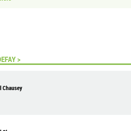
DEFAY >
el Chausey