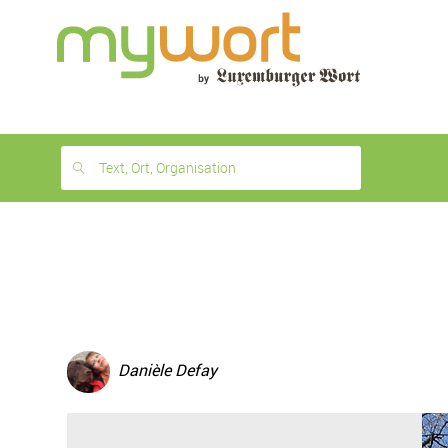
1
month
free
Text, Ort, Organisation
Danièle Defay