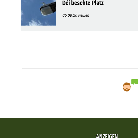
Déi beschte Platz
06.08.26
Feulen
ANZEIGEN