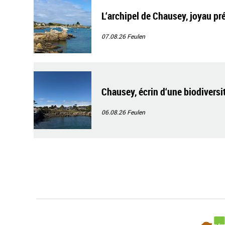
L‘archipel de Chausey, joyau pr
07.08.26
Feulen
Chausey, écrin d‘une biodiversi
06.08.26
Feulen