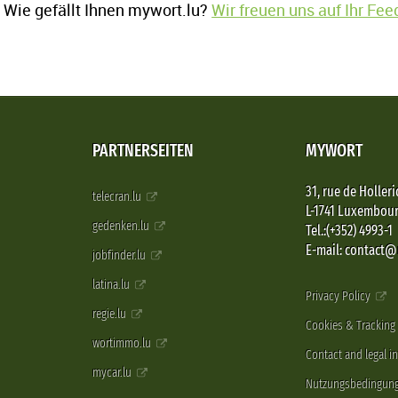
Wie gefällt Ihnen mywort.lu?
Wir freuen uns auf Ihr Fe
PARTNERSEITEN
MYWORT
31, rue de Holleri
telecran.lu
L-1741 Luxembou
gedenken.lu
Tel.:(+352) 4993-1
E-mail: contact
jobfinder.lu
latina.lu
Privacy Policy
regie.lu
Cookies & Tracking
wortimmo.lu
Contact and legal i
mycar.lu
Nutzungsbedingun