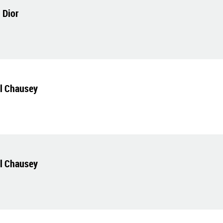
 Dior
el Chausey
el Chausey