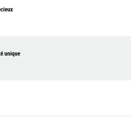
écieux
té unique