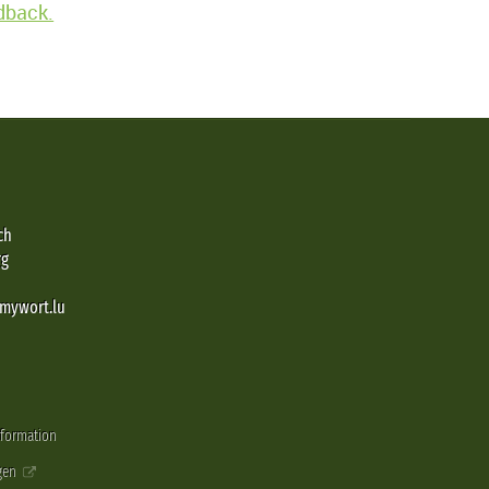
edback.
ch
rg
@mywort.lu
nformation
gen