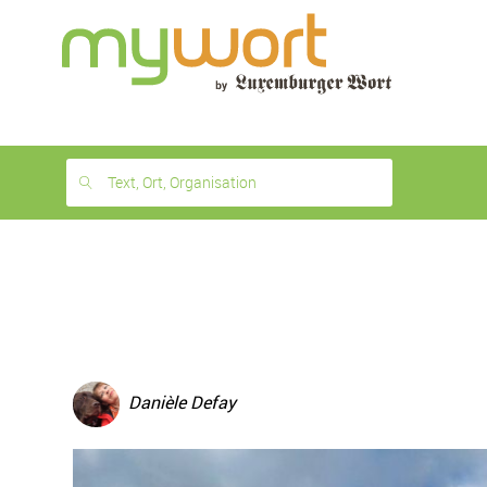
1
month
free
Text, Ort, Organisation
Danièle Defay