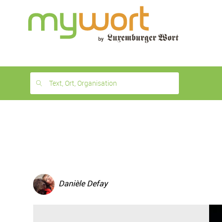
1
month
free
Text, Ort, Organisation
Danièle Defay