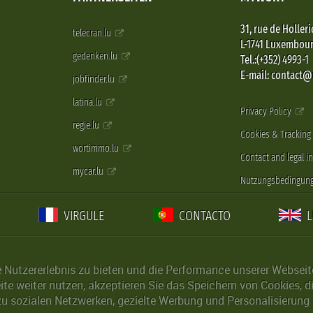
31, rue de Holleri
telecran.lu
L-1741 Luxembou
gedenken.lu
Tel.:(+352) 4993-1
E-mail: contact
jobfinder.lu
latina.lu
Privacy Policy
regie.lu
Cookies & Tracking
wortimmo.lu
Contact and legal i
mycar.lu
Nutzungsbedingun
VIRGULE
CONTACTO
Nutzererlebnis zu bieten und die Performance unserer Webseite 
ite weiter nutzen, akzeptieren Sie das Speichern von Cookies, 
u sozialen Netzwerken, gezielte Werbung und Personalisierung 