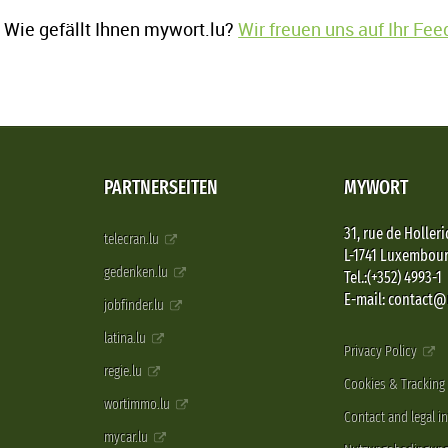
Wie gefällt Ihnen mywort.lu?
Wir freuen uns auf Ihr Fe
PARTNERSEITEN
MYWORT
31, rue de Holleri
telecran.lu
L-1741 Luxembou
gedenken.lu
Tel.:(+352) 4993-1
E-mail: contact
jobfinder.lu
latina.lu
Privacy Policy
regie.lu
Cookies & Tracking
wortimmo.lu
Contact and legal i
mycar.lu