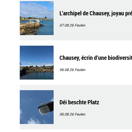
L‘archipel de Chausey, joyau pr
07.08.26
Feulen
Chausey, écrin d‘une biodiversi
06.08.26
Feulen
Déi beschte Platz
06.08.26
Feulen