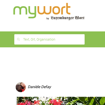
1
month
free
Text, Ort, Organisation
Danièle Defay