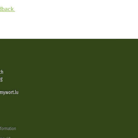
edback.
ch
rg
@mywort.lu
nformation