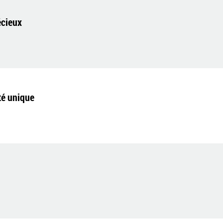
écieux
té unique