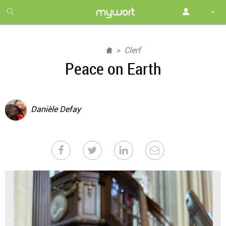
1
month
free
Clerf
Peace on Earth
Danièle Defay