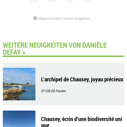
Unpassenden Inhalt angeben
WEITERE NEUIGKEITEN VON DANIÈLE
DEFAY >
L‘archipel de Chausey, joyau précieux
07.08.26
Feulen
Chausey, écrin d‘une biodiversité uni
que