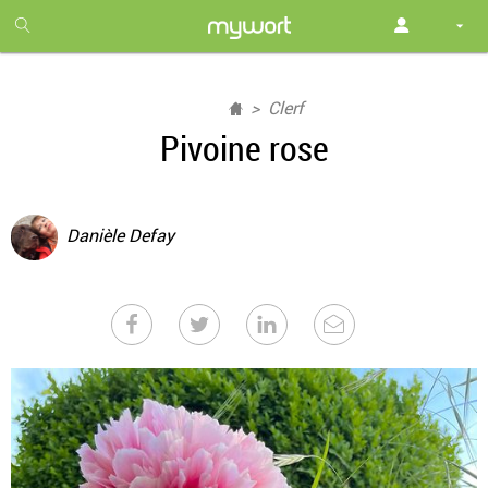
1
month
free
Clerf
Pivoine rose
Danièle Defay