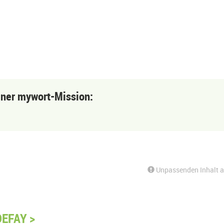
einer mywort-Mission:
Unpassenden Inhalt 
DEFAY >