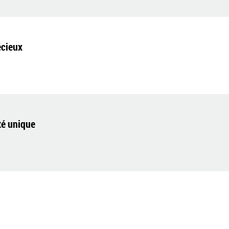
écieux
té unique