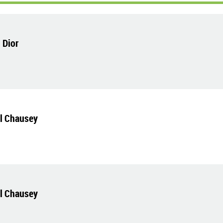
 Dior
el Chausey
el Chausey