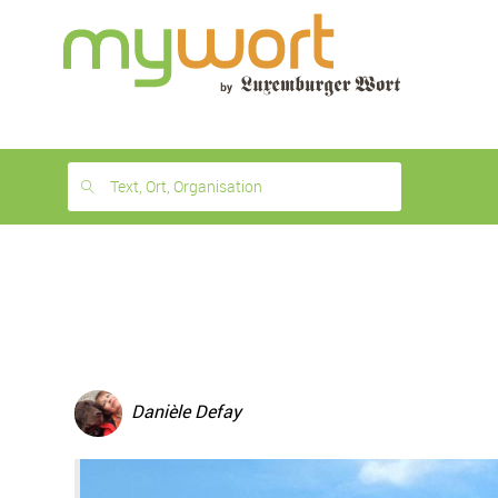
1
month
free
Text, Ort, Organisation
Danièle Defay