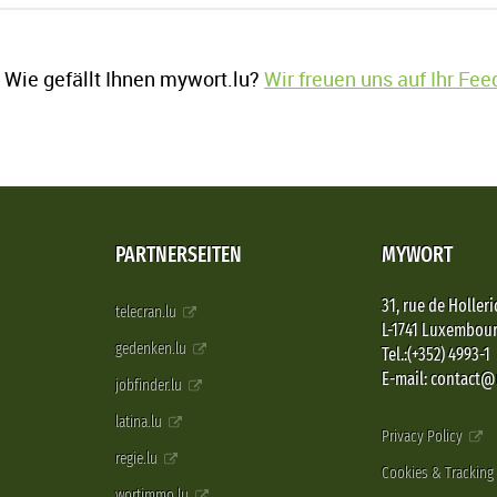
Wie gefällt Ihnen mywort.lu?
Wir freuen uns auf Ihr Fe
PARTNERSEITEN
MYWORT
31, rue de Holleri
telecran.lu
L-1741 Luxembou
gedenken.lu
Tel.:(+352) 4993-1
E-mail: contact
jobfinder.lu
latina.lu
Privacy Policy
regie.lu
Cookies & Tracking
wortimmo.lu