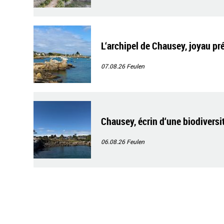
L‘archipel de Chausey, joyau pr
07.08.26
Feulen
Chausey, écrin d‘une biodiversi
06.08.26
Feulen