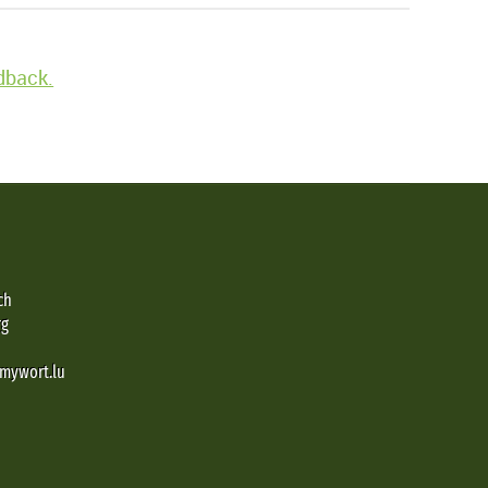
edback.
ch
rg
@mywort.lu