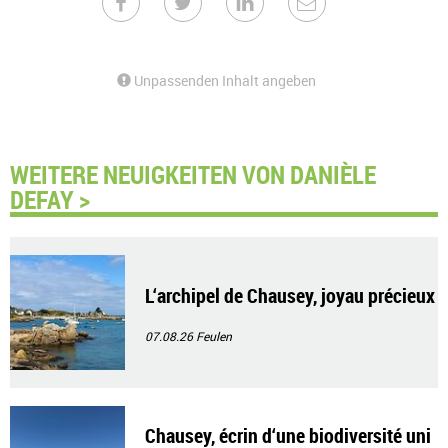
Unpassenden Inhalt angeben
WEITERE NEUIGKEITEN VON DANIÈLE
DEFAY >
L‘archipel de Chausey, joyau précieux
07.08.26
Feulen
Chausey, écrin d‘une biodiversité uni