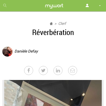
1
month
free
Clerf
Réverbération
Danièle Defay