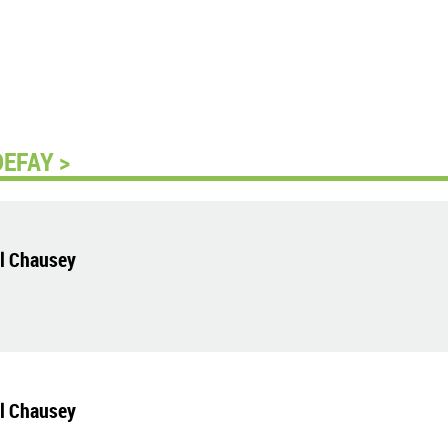
DEFAY >
el Chausey
el Chausey