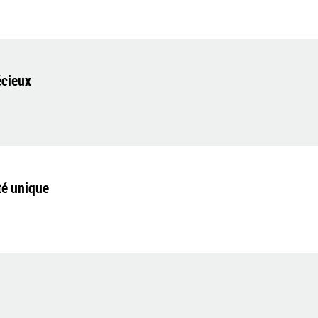
écieux
té unique