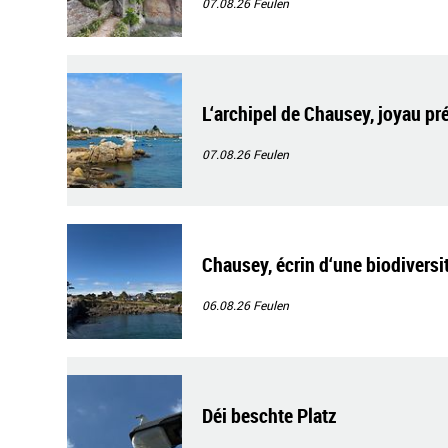
07.08.26
Feulen
L‘archipel de Chausey, joyau pr
07.08.26
Feulen
Chausey, écrin d‘une biodiversi
06.08.26
Feulen
Déi beschte Platz