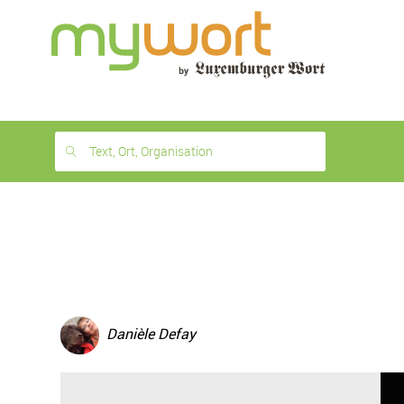
1
month
free
Text, Ort, Organisation
Danièle Defay