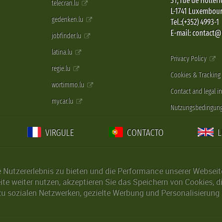
31, rue de Holleri
telecran.lu
L-1741 Luxembou
gedenken.lu
Tel.:(+352) 4993-1
E-mail: contact
jobfinder.lu
latina.lu
Privacy Policy
regie.lu
Cookies & Tracking
wortimmo.lu
Contact and legal i
mycar.lu
Nutzungsbedingun
VIRGULE
CONTACTO
Nutzererlebnis zu bieten und die Performance unserer Webseite 
ite weiter nutzen, akzeptieren Sie das Speichern von Cookies, 
u sozialen Netzwerken, gezielte Werbung und Personalisierung 