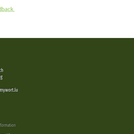
edback.
ch
rg
@mywort.lu
nformation