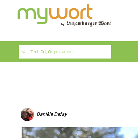
1
month
free
Text, Ort, Organisation
Danièle Defay