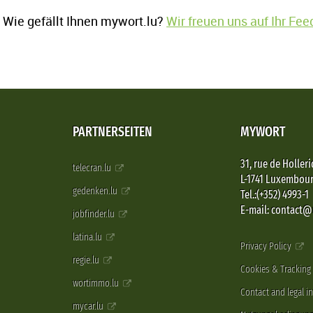
Wie gefällt Ihnen mywort.lu?
Wir freuen uns auf Ihr Fe
PARTNERSEITEN
MYWORT
31, rue de Holleri
telecran.lu
L-1741 Luxembou
gedenken.lu
Tel.:(+352) 4993-1
E-mail: contact
jobfinder.lu
latina.lu
Privacy Policy
regie.lu
Cookies & Tracking
wortimmo.lu
Contact and legal i
mycar.lu