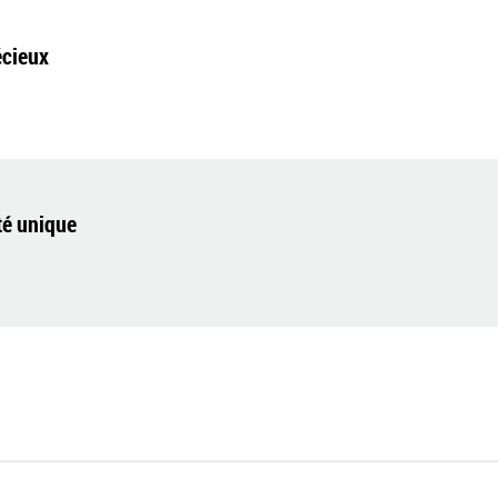
écieux
té unique