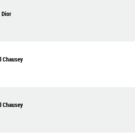
 Dior
el Chausey
el Chausey