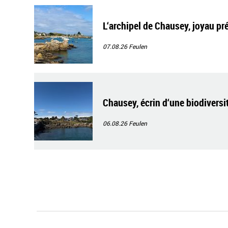
L‘archipel de Chausey, joyau pr
07.08.26
Feulen
Chausey, écrin d‘une biodiversi
06.08.26
Feulen