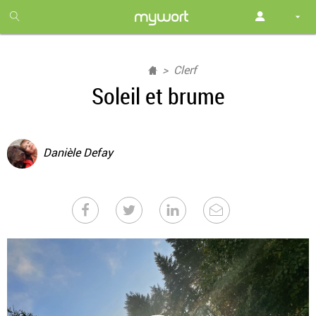
1
month
free
Clerf
Soleil et brume
Danièle Defay