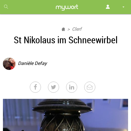
1
month
free
Clerf
St Nikolaus im Schneewirbel
Danièle Defay