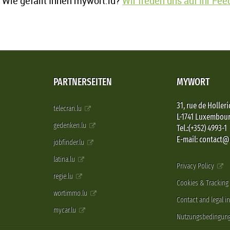
Wie gefällt Ihnen mywort.lu?
Wir freuen uns auf Ihr Fe
PARTNERSEITEN
MYWORT
31, rue de Holleri
telecran.lu
L-1741 Luxembou
gedenken.lu
Tel.:(+352) 4993-1
E-mail: contact
jobfinder.lu
latina.lu
Privacy Policy
regie.lu
Cookies & Tracking
wortimmo.lu
Contact and legal i
mycar.lu
Nutzungsbedingun