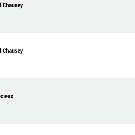
el Chausey
el Chausey
écieux