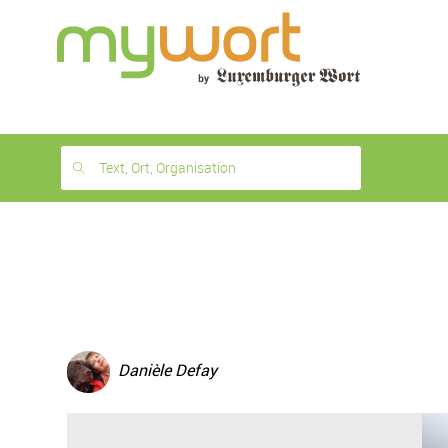
1
month
free
Text, Ort, Organisation
Danièle Defay