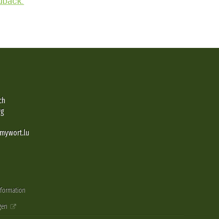
edback.
ch
rg
@mywort.lu
nformation
gen