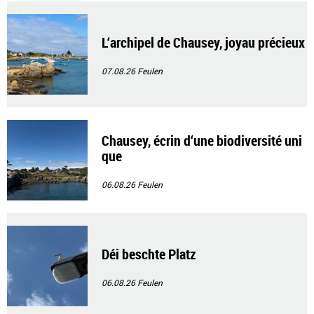
L‘archipel de Chausey, joyau précieux
07.08.26
Feulen
Chausey, écrin d‘une biodiversité uni
que
06.08.26
Feulen
Déi beschte Platz
06.08.26
Feulen