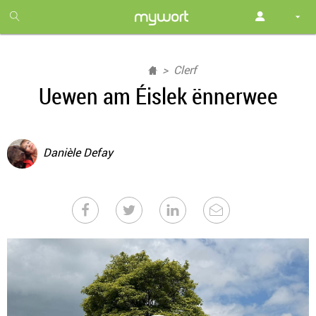
1
month
free
Clerf
Uewen am Éislek ënnerwee
Danièle Defay