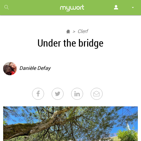
1
month
free
Clerf
Under the bridge
Danièle Defay