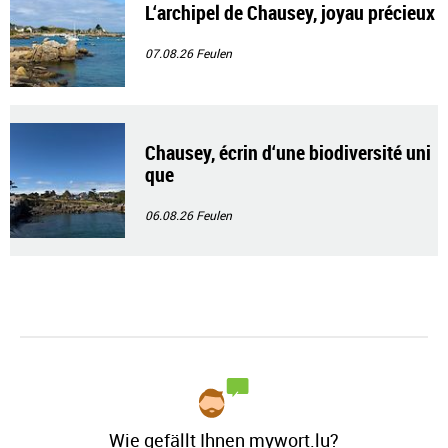
L‘archipel de Chausey, joyau précieux
07.08.26
Feulen
Chausey, écrin d‘une biodiversité uni
que
06.08.26
Feulen
Wie gefällt Ihnen mywort.lu?