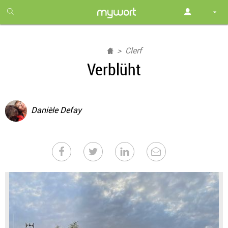
1
month
free
Clerf
Verblüht
Danièle Defay