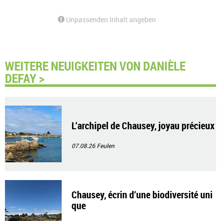
Unpassenden Inhalt angeben
WEITERE NEUIGKEITEN VON DANIÈLE
DEFAY >
L‘archipel de Chausey, joyau précieux
07.08.26
Feulen
Chausey, écrin d‘une biodiversité uni
que