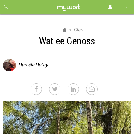
1
month
free
Clerf
Wat ee Genoss
Danièle Defay