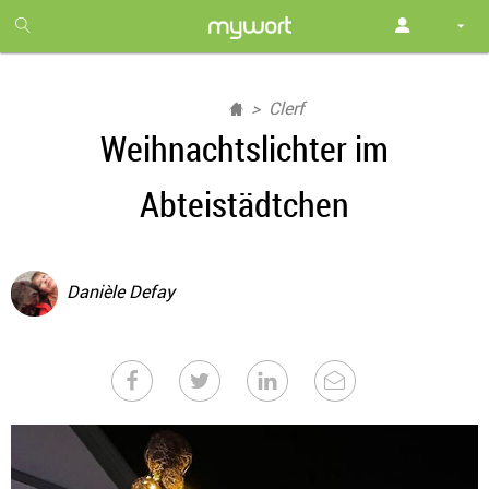
1
month
free
Clerf
Weihnachtslichter im
Abteistädtchen
Danièle Defay