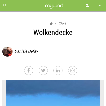
1
month
free
Clerf
Wolkendecke
Danièle Defay