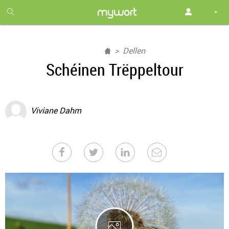
1
month
free
Dellen
Schéinen Trëppeltour
Viviane Dahm