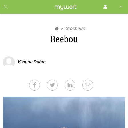
1
month
free
Grosbous
Reebou
Viviane Dahm