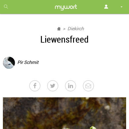
1
month
free
Diekirch
Liewensfreed
Pir Schmit