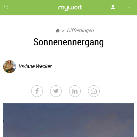
1
month
free
Differdingen
Sonnenennergang
Viviane Wecker