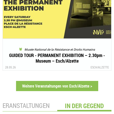
Musée National de la Résistance et Droits Humains
GUIDED TOUR - PERMANENT EXHIBITION – 2.30pm -
Museum – Esch/Alzette
28.05.26
ESCH/ALZETTE
Weitere Veranstaltungen von Esch/Alzette >
VERANSTALTUNGEN
IN DER GEGEND