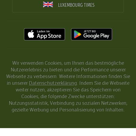
LUXEMBOURG TIMES
Wir verwenden Cookies, um Ihnen das bestmögliche
Nutzererlebnis zu bieten und die Performance unserer
Webseite zu verbessern. Weitere Informationen finden Sie
in unserer
Datenschutzerklärung
. Indem Sie die Webseite
weiter nutzen, akzeptieren Sie das Speichern von
Cookies, die folgende Zwecke unterstützen:
Nutzungsstatistik, Verbindung zu sozialen Netzwerken,
gezielte Werbung und Personalisierung von Inhalten.