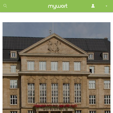
1
month
free