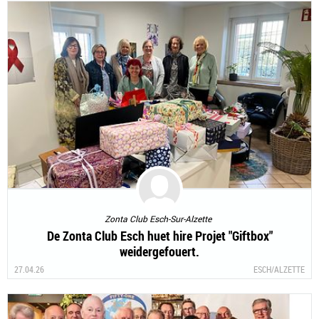
Zonta Club Esch-Sur-Alzette
De Zonta Club Esch huet hire Projet "Giftbox"
weidergefouert.
27.04.26
ESCH/ALZETTE