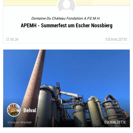
Domaine Du Château Fondation A.P.E.M.H.
APEMH - Summerfest um Escher Nossbierg
27.05.26
ESCH/ALZETTE
Belval
Viviane Wecker
ESCH/ALZETTE