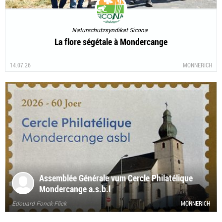
Naturschutzsyndikat Sicona
La flore ségétale à Mondercange
14.07.26
MONNERICH
Assemblée Générale vum Cercle Philatélique
Mondercange a.s.b.l
Edouard Fonck-Flick
MONNERICH