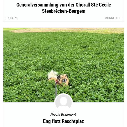
Generalversammlung vun der Chorall Sté Cécile
Steebrécken-Biergem
02.04.25
MONNERICH
Nicole Boulmont
Eng flott Raschtplaz