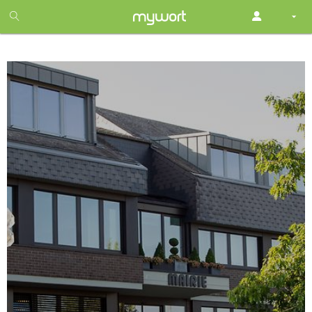
1
month
free