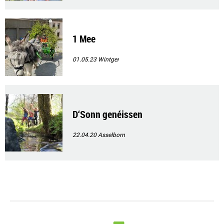
1 Mee
01.05.23
Wintger
D‘Sonn genéissen
22.04.20
Asselborn