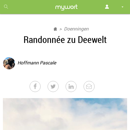
1
month
free
Doenningen
Randonnée zu Deewelt
Hoffmann Pascale