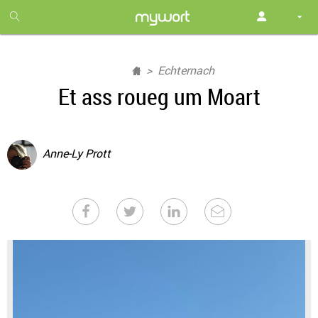
1
month
free
Echternach
Et ass roueg um Moart
Anne-Ly Prott