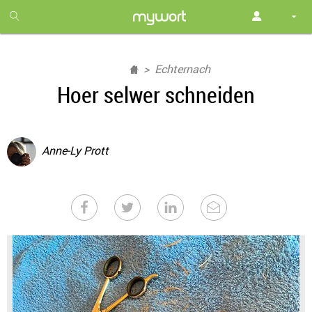
1
month
free
Echternach
Hoer selwer schneiden
Anne-Ly Prott