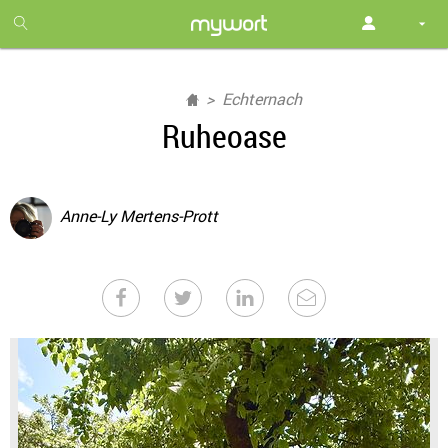
1
month
free
Echternach
Ruheoase
Anne-Ly Mertens-Prott