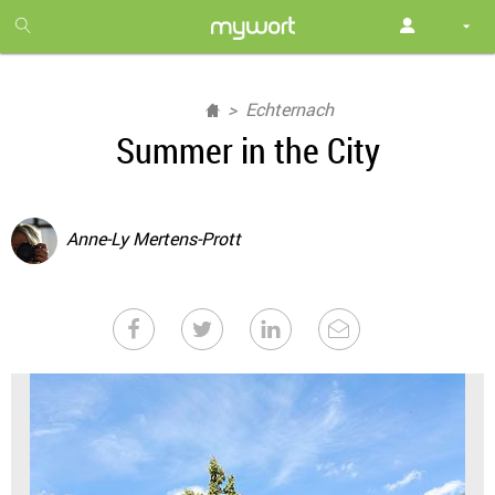
1
month
free
Echternach
Summer in the City
Anne-Ly Mertens-Prott