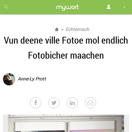
1
month
free
Echternach
Vun deene ville Fotoe mol endlich
Fotobicher maachen
Anne-Ly Prott