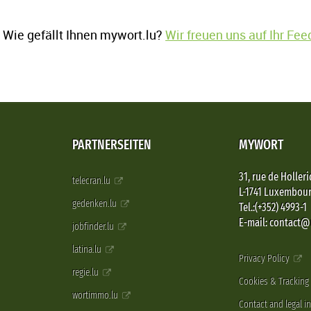
Wie gefällt Ihnen mywort.lu?
Wir freuen uns auf Ihr Fe
PARTNERSEITEN
MYWORT
31, rue de Holleri
telecran.lu
L-1741 Luxembou
gedenken.lu
Tel.:(+352) 4993-1
E-mail: contact
jobfinder.lu
latina.lu
Privacy Policy
regie.lu
Cookies & Tracking
wortimmo.lu
Contact and legal i