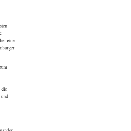
sten
e
her eine
emburger
 zum
 die
“ und
n
inander