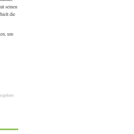
mit seinen
ielt die
nen, um
angeben