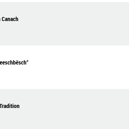
n Canach
Reeschbësch“
Tradition