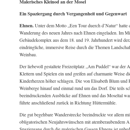
Malerisches Kleinod an der Mosel
Ein Spaziergang durch Vergangenheit und Gegenwart
Ehnen.
Unter dem Motto „Een Tour duerch d’Natur“ hatte 
Wanderung des neuen Jahres nach Ehnen eingeladen. Im Mitt
Gebäudekomplex aus dem 18. und 19. Jahrhundert wird derze
eindringliche, immersive Reise durch die Themen Landscha
Weinbau.
Der liebevoll gestaltete Freizeitplatz „Am Puddel“ war der
Klettern und Spielen ein und greifen auf charmante Weise d
Kinderherzen höher schlagen. Die von Elisabeth Blum und R
Weinberge hinauf und einmal rund um das Dorf. Die teils sc
beeindruckenden Ausblicke auf Ehnen und das Moseltal war
führte anschließend zurück in Richtung Hüttermühle.
Die gut begehbare Wanderstrecke beeindruckte vor allem mi
obligatorischen Neujahrswünschen mit atemberaubendem Au
Spaziergang durch die malerischen Gassen Ehnens ist unbed