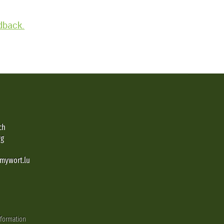
edback.
ch
rg
@mywort.lu
nformation