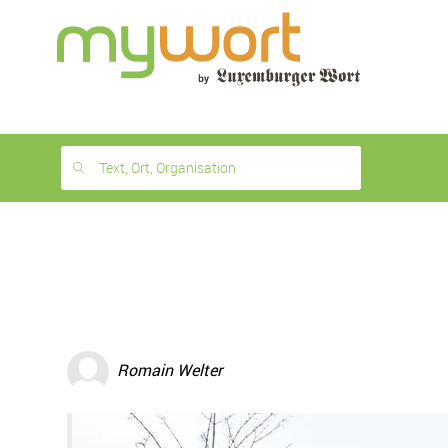
1
month
free
Text, Ort, Organisation
Romain Welter