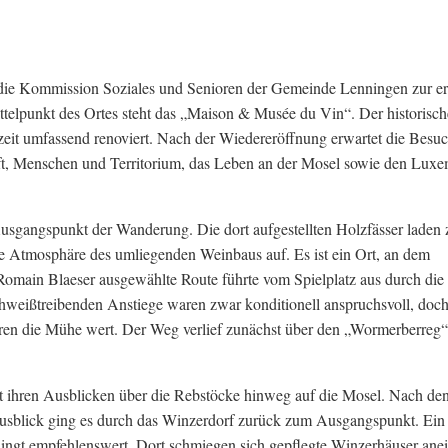
die Kommission Soziales und Senioren der Gemeinde Lenningen zur er
elpunkt des Ortes steht das „Maison & Musée du Vin“. Der historisch
it umfassend renoviert. Nach der Wiedereröffnung erwartet die Besuc
ft, Menschen und Territorium, das Leben an der Mosel sowie den Lux
 Ausgangspunkt der Wanderung. Die dort aufgestellten Holzfässer laden
ie Atmosphäre des umliegenden Weinbaus auf. Es ist ein Ort, an dem
omain Blaeser ausgewählte Route führte vom Spielplatz aus durch die
hweißtreibenden Anstiege waren zwar konditionell anspruchsvoll, doch
en die Mühe wert. Der Weg verlief zunächst über den „Wormerberreg
t ihren Ausblicken über die Rebstöcke hinweg auf die Mosel. Nach de
sblick ging es durch das Winzerdorf zurück zum Ausgangspunkt. Ein
ingt empfehlenswert. Dort schmiegen sich gepflegte Winzerhäuser ane