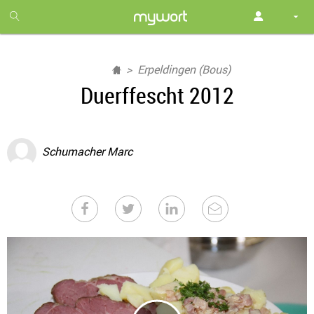
1
month
free
Erpeldingen (Bous)
Duerffescht 2012
Schumacher Marc