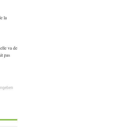
e la
elle va de
it pas
angeben