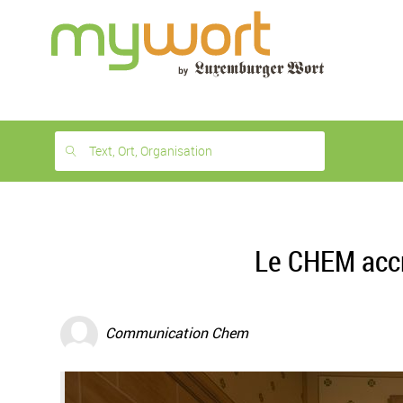
1
month
free
Text, Ort, Organisation
Le CHEM accr
Communication Chem