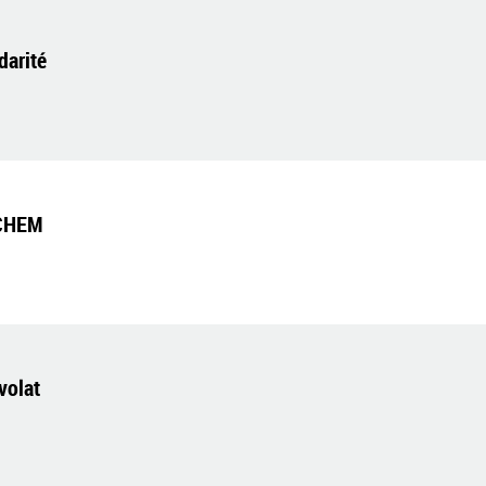
darité
 CHEM
volat