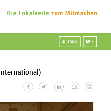
LOGIN
DE
nternational)