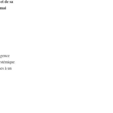
et de sa
 mai
igence
systémique
ses à un