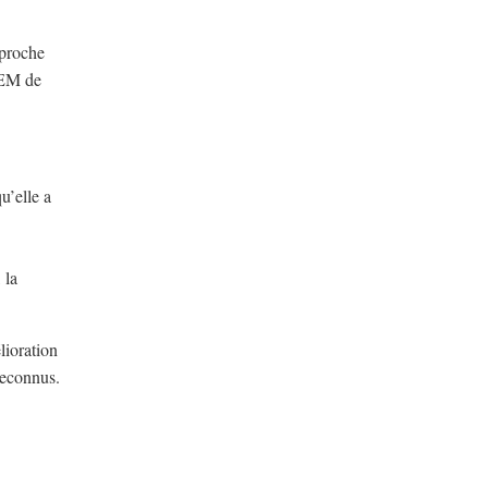
pproche
HEM de
u’elle a
 la
lioration
reconnus.