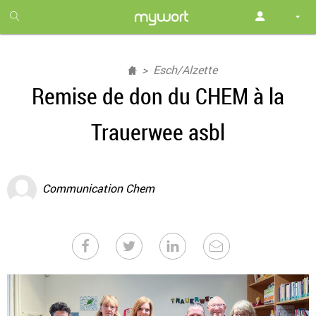
1
month
free
Esch/Alzette
Remise de don du CHEM à la
Trauerwee asbl
Communication Chem