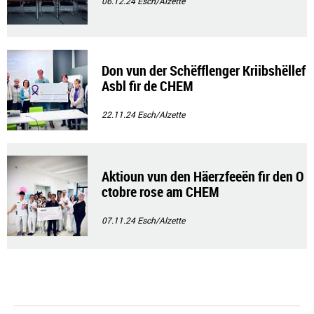
06.12.24
Esch/Alzette
Don vun der Schëfflenger Kriibshëllef
Asbl fir de CHEM
22.11.24
Esch/Alzette
Aktioun vun den Häerzfeeën fir den O
ctobre rose am CHEM
07.11.24
Esch/Alzette