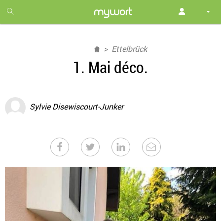
1
month
free
Ettelbrück
1. Mai déco.
Sylvie Disewiscourt-Junker