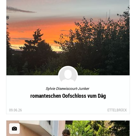
Sylvie Disewiscourt-Junker
romanteschen Oofschloss vum Dâg
09.06.26
ETTELBRÜCK