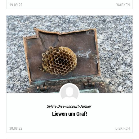
19.09.22
WARKEN
Sylvie Disewiscourt-Junker
Liewen um Graf!
30.08.22
DIEKIRCH