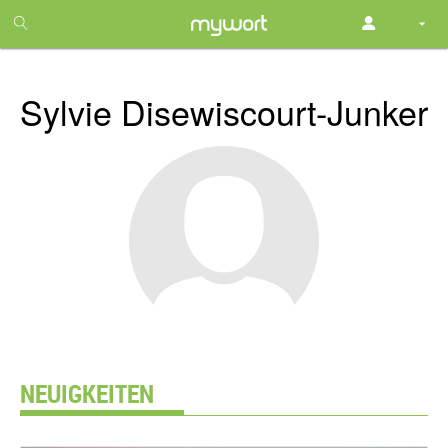
1
month
free
Sylvie Disewiscourt-Junker
NEUIGKEITEN