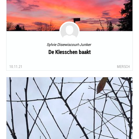
Sylvie Disewiscourt-Junker
De Klesschen baakt
10.11.21
MERSCH