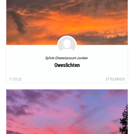
Sylvie Disewiscourt-Junker
Oweslichten
17.03.22
ETTELBRÜCK